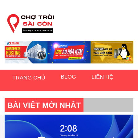
BLOG
LIÊN HỆ
TRANG CHỦ
BÀI VIẾT MỚI NHẤT