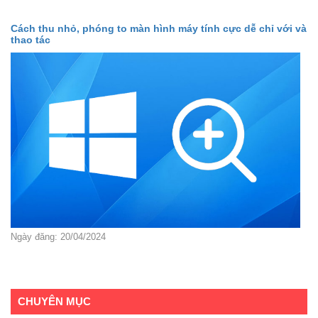
Cách thu nhỏ, phóng to màn hình máy tính cực dễ chỉ với vài
thao tác
Ngày đăng: 20/04/2024
CHUYÊN MỤC