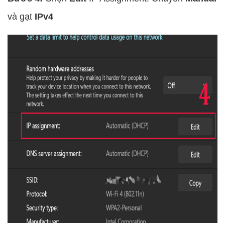
và gạt
IPv4