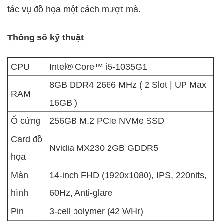
tác vụ đồ họa một cách mượt mà.
Thông số kỹ thuật
CPU
Intel® Core™ i5-1035G1
8GB DDR4 2666 MHz ( 2 Slot | UP Max
RAM
16GB )
Ổ cứng
256GB M.2 PCIe NVMe SSD
Card đồ
Nvidia MX230 2GB GDDR5
họa
Màn
14-inch FHD (1920x1080), IPS, 220nits,
hình
60Hz, Anti-glare
Pin
3-cell polymer (42 WHr)