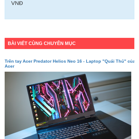
VNĐ
BÀI VIẾT CÙNG CHUYÊN MỤC
Trên tay Acer Predator Helios Neo 16 - Laptop "Quái Thú" của
Acer