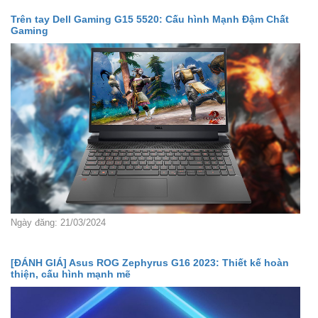
Trên tay Dell Gaming G15 5520: Cấu hình Mạnh Đậm Chất
Gaming
Ngày đăng: 21/03/2024
[ĐÁNH GIÁ] Asus ROG Zephyrus G16 2023: Thiết kế hoàn
thiện, cấu hình mạnh mẽ