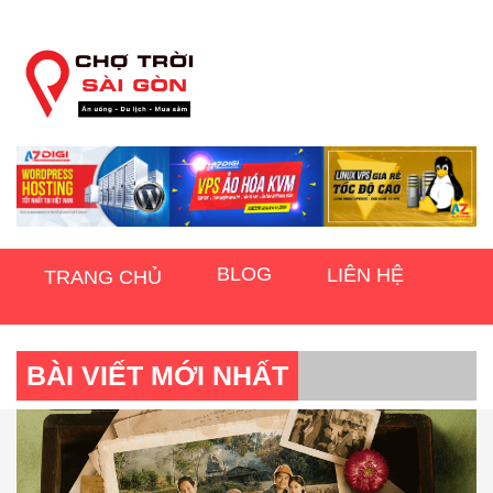
BLOG
LIÊN HỆ
TRANG CHỦ
BÀI VIẾT MỚI NHẤT