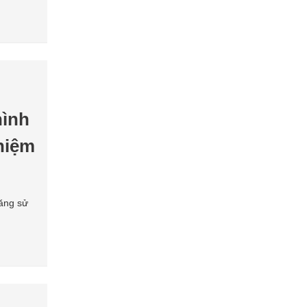
hình
hiệm
năng sử