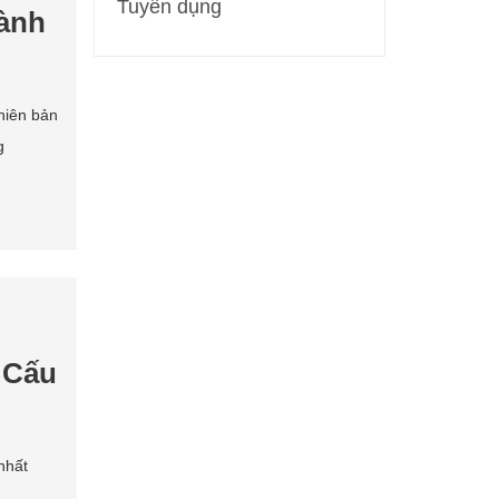
Tuyển dụng
dành
hiên bản
g
 Cấu
nhất