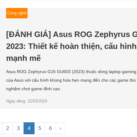
Công nghệ
[ĐÁNH GIÁ] Asus ROG Zephyrus 
2023: Thiết kế hoàn thiện, cấu hình
mạnh mẽ
Asus ROG Zephyrus G16 GU603 (2023) thuộc dòng laptop gaming
của Asus với cấu hình khủng hứa hẹn mang đến cho các game thủ t
nghiệm chơi game đỉnh cao.
Ngày đăng: 22/03/2024
2
3
4
5
6
›