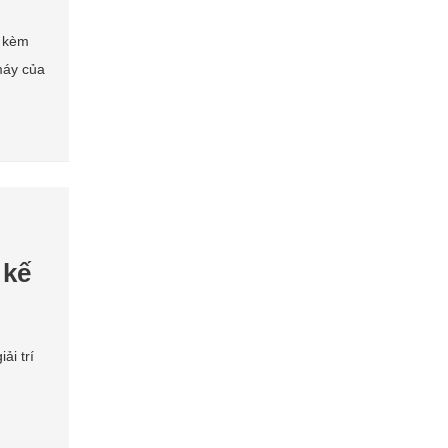
ể kèm
 máy của
 kế
ải trí