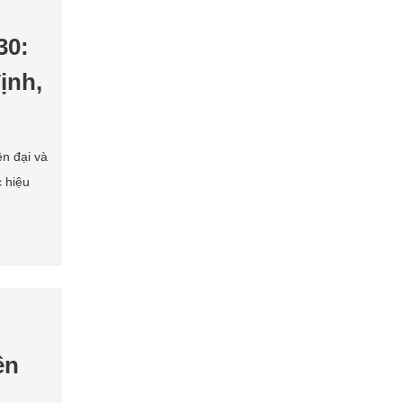
30:
ịnh,
ện đại và
c hiệu
ên