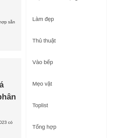
Làm đẹp
 hợp sẵn
Thủ thuật
Vào bếp
á
Mẹo vặt
 phân
Toplist
2023 có
Tổng hợp