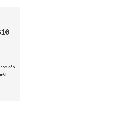
G16
 cao cấp
rải