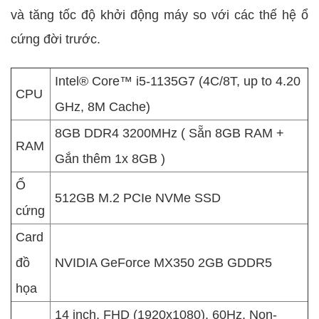
và tăng tốc độ khởi động máy so với các thế hệ ổ
cứng đời trước.
Intel® Core™ i5-1135G7 (4C/8T, up to 4.20
CPU
GHz, 8M Cache)
8GB DDR4 3200MHz ( Sẵn 8GB RAM +
RAM
Gắn thêm 1x 8GB )
Ổ
512GB M.2 PCIe NVMe SSD
cứng
Card
đồ
NVIDIA GeForce MX350 2GB GDDR5
họa
14 inch, FHD (1920x1080), 60Hz, Non-