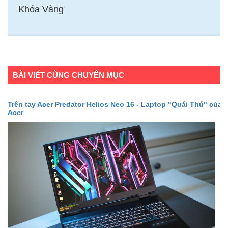
Khóa Vàng
BÀI VIẾT CÙNG CHUYÊN MỤC
Trên tay Acer Predator Helios Neo 16 - Laptop "Quái Thú" của
Acer